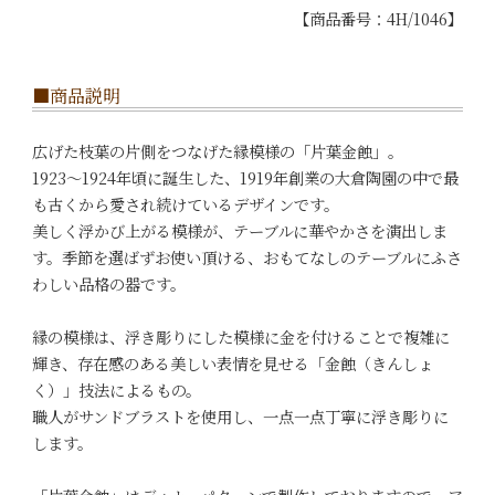
【商品番号：4H/1046】
■商品説明
広げた枝葉の片側をつなげた縁模様の「片葉金蝕」。
1923〜1924年頃に誕生した、1919年創業の大倉陶園の中で最
も古くから愛され続けているデザインです。
美しく浮かび上がる模様が、テーブルに華やかさを演出しま
す。季節を選ばずお使い頂ける、おもてなしのテーブルにふさ
わしい品格の器です。
縁の模様は、浮き彫りにした模様に金を付けることで複雑に
輝き、存在感のある美しい表情を見せる「金蝕（きんしょ
く）」技法によるもの。
職人がサンドブラストを使用し、一点一点丁寧に浮き彫りに
します。