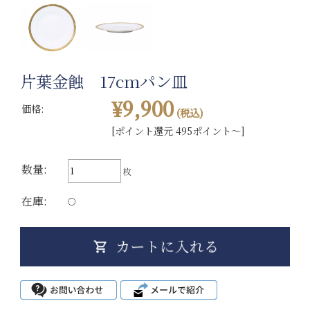
片葉金蝕 17cmパン皿
¥9,900
価格:
(税込)
[ポイント還元 495ポイント～]
数量:
枚
在庫:
○