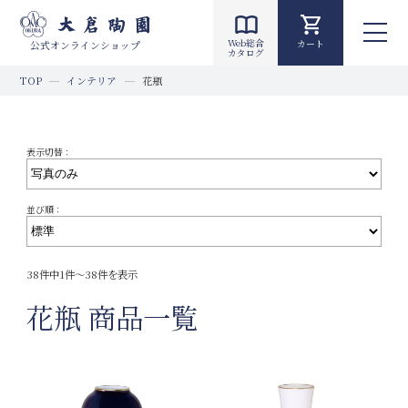
Web総合
カート
公式オンラインショップ
カタログ
TOP
インテリア
花瓶
表示切替：
並び順：
38件中1件～38件を表示
花瓶 商品一覧