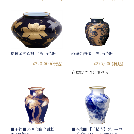
瑠璃金蝕鉄線 19cm花器
瑠璃金蝕梅 29cm花器
¥220,000
(税込)
¥275,000
(税込)
在庫はございません
■予約■ ルリ金白金蝕松
■予約■ 【手描き】ブルーロ
45cm花器
ーズ（8011） 45cm花器