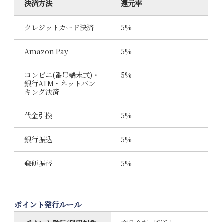
決済方法
還元率
クレジットカード決済
5%
Amazon Pay
5%
コンビニ(番号端末式)・
5%
銀行ATM・ネットバン
キング決済
代金引換
5%
銀行振込
5%
郵便振替
5%
ポイント発行ルール