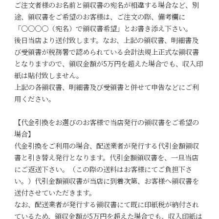
ご注文者様のお名前と領収書の宛名が相違する場合など、別
途、領収書をご希望のお客様は、ご注文の際、備考欄に
「○○○○（宛名）で領収書希望」とお書き添え下さい。
後日当店より送付致します。なお、上記の領収書、明細書及
び受領書が税務署で認められている会計法規上正式な領収書
となりますので、領収金額が5万円を超えた場合でも、収入印
紙は貼付致しません。
上記の各領収書、明細書及び受領書と併せて申告などにご利
用ください。
【代金引換をお選びのお客様で当店発行の領収書をご希望の
場合】
代金引換をご利用の場合、配送業者が発行する代引金額領収
書と引き替え発行となります。代引金額領収書を、一旦当店
にご返送下さい。（この際の送料はお客様にてご負担下さ
い。）代引金額領収書が当店に到着次第、お客様へ領収書を
送付させていただきます。
なお、配送業者が発行する領収書にて既に印紙税が納付され
ているため、領収金額が5万円を超えた場合でも、収入印紙は