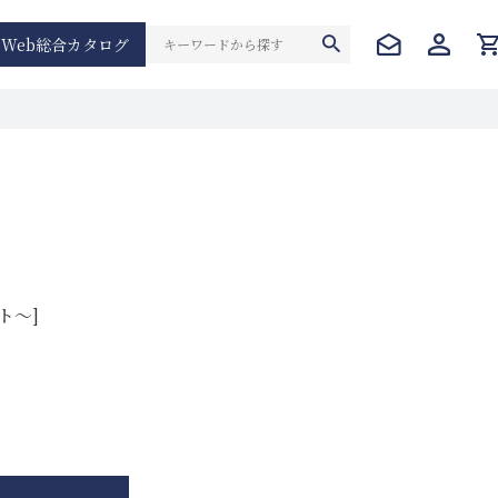
Web総合カタログ
ト～]