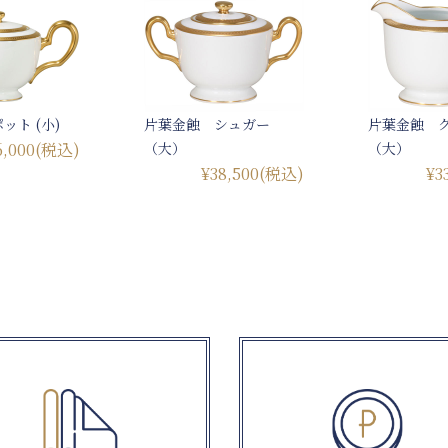
ット (小)
片葉金蝕 シュガー
片葉金蝕 
6,000
(税込)
（大）
（大）
¥38,500
(税込)
¥3