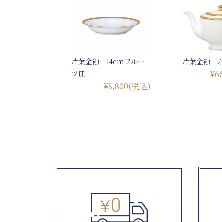
片葉金蝕 14cmフルー
片葉金蝕 ポ
ツ皿
¥6
¥8,800
(税込)