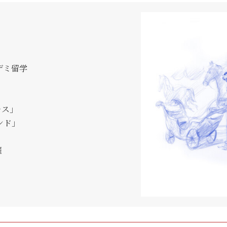
デミ留学
ス」
ンド」
催