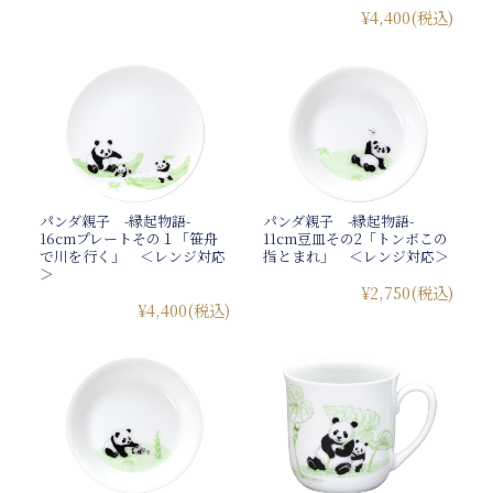
¥4,400
(税込)
パンダ親子 -縁起物語-
パンダ親子 -縁起物語-
16cmプレートその１「笹舟
11cm豆皿その2「トンボこの
で川を行く」 ＜レンジ対応
指とまれ」 ＜レンジ対応＞
＞
¥2,750
(税込)
¥4,400
(税込)