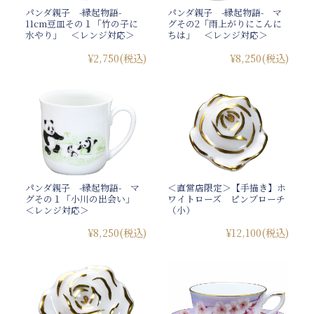
パンダ親子 -縁起物語-
パンダ親子 -縁起物語- マ
11cm豆皿その１「竹の子に
グその2「雨上がりにこんに
水やり」 ＜レンジ対応＞
ちは」 ＜レンジ対応＞
¥2,750
(税込)
¥8,250
(税込)
パンダ親子 -縁起物語- マ
＜直営店限定＞【手描き】ホ
グその１「小川の出会い」
ワイトローズ ピンブローチ
＜レンジ対応＞
（小）
¥8,250
(税込)
¥12,100
(税込)