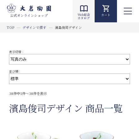
Web総合
カート
公式オンラインショップ
カタログ
TOP
デザインで探す
濱島俊司デザイン
表示切替：
並び順：
38件中1件～38件を表示
濱島俊司デザイン 商品一覧