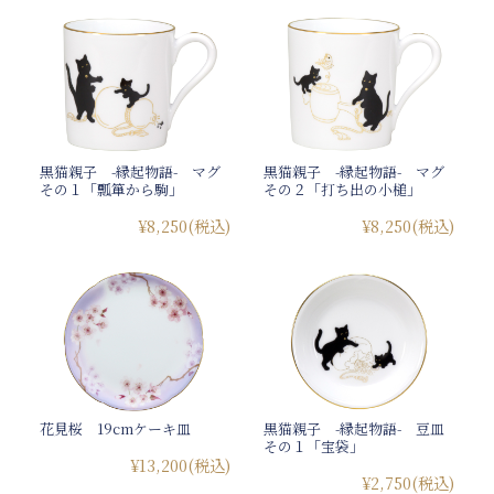
黒猫親子 -縁起物語- マグ
黒猫親子 -縁起物語- マグ
その１「瓢箪から駒」
その２「打ち出の小槌」
¥8,250
(税込)
¥8,250
(税込)
花見桜 19cmケーキ皿
黒猫親子 -縁起物語- 豆皿
その１「宝袋」
¥13,200
(税込)
¥2,750
(税込)