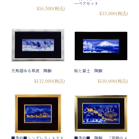
ーペアセット
¥16,500
(税込)
¥33,000
(税込)
天馬超ゆる草波 陶額
桜と富士 陶額
¥132,000
(税込)
¥110,000
(税込)
■予約■シンデレラ・エクス
■予約■ 陶額 「奇跡のメ