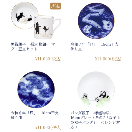
黒猫親子 -縁起物語- マ
令和７年「巳」 16cm干支
グ・豆皿セット
飾り皿
¥11,000
(税込)
¥11,000
(税込)
令和６年「辰」 16cm干支
パンダ親子 -縁起物語-
飾り皿
16cmプレートその2「双子山
の双子パンダ」 ＜レンジ対
応＞
¥11,000
(税込)