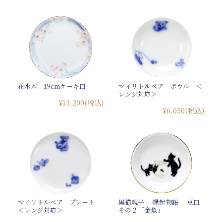
花水木 19cmケーキ皿
マイリトルベア ボウル ＜
レンジ対応＞
¥13,200
(税込)
¥6,050
(税込)
マイリトルベア プレート
黒猫親子 -縁起物語- 豆皿
＜レンジ対応＞
その２「金魚」