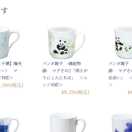
です
×千總】陽光
パンダ親子 -縁起物
パンダ親子 
ルー） マ
語- マグその2「雨上が
語- マグそ
ジ対応＞
りにこんにちは」 ＜レ
出会い」 
1,000
(税込)
ンジ対応＞
＞
¥8,250
(税込)
¥