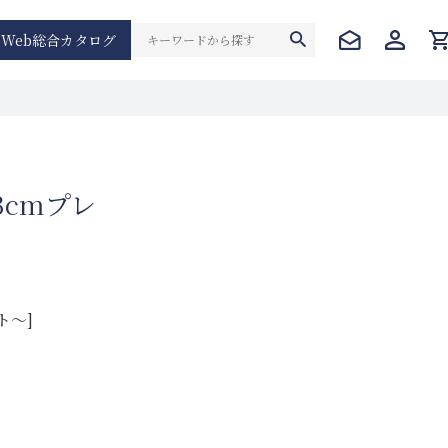
Web総合カタログ
3cmプレ
ト～]