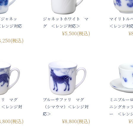
ズジャネッ
ジャネットホワイト マ
マイリトル
＜レンジ対応
グ ＜レンジ対応＞
＜レンジ対
¥5,500
(税込)
¥
8,250
(税込)
ァリ マグ
ブルーサファリ マグ
ミニブルー
）＜レンジ対
（シマウマ）＜レンジ対
ニングカッ
応＞
ー ＜レン
8,800
(税込)
¥8,800
(税込)
¥