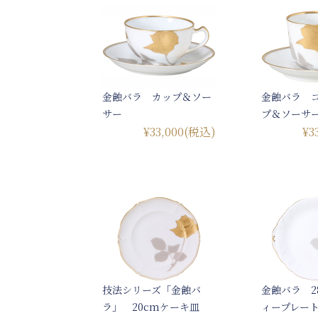
金蝕バラ カップ＆ソー
金蝕バラ 
サー
プ＆ソーサ
¥33,000
(税込)
¥3
技法シリーズ「金蝕バ
金蝕バラ 2
ラ」 20cmケーキ皿
ィープレー