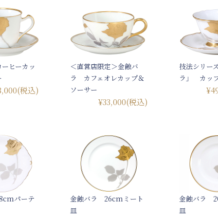
コーヒーカッ
＜直営店限定＞金蝕バ
技法シリー
ー
ラ カフェオレカップ＆
ラ」 カッ
3,000
(税込)
ソーサー
¥4
¥33,000
(税込)
8cmパーテ
金蝕バラ 26cmミート
金蝕バラ 2
ト
皿
皿