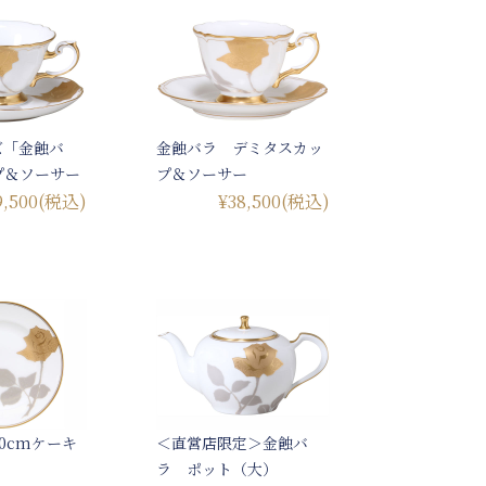
ズ「金蝕バ
金蝕バラ デミタスカッ
プ＆ソーサー
プ＆ソーサー
9,500
(税込)
¥38,500
(税込)
0cmケーキ
＜直営店限定＞金蝕バ
ラ ポット（大）