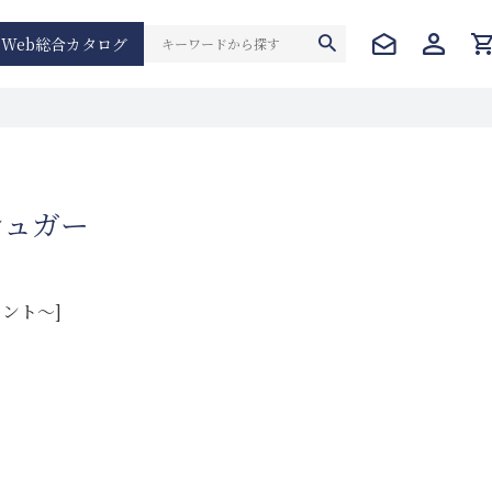
Web総合カタログ
シュガー
イント～]