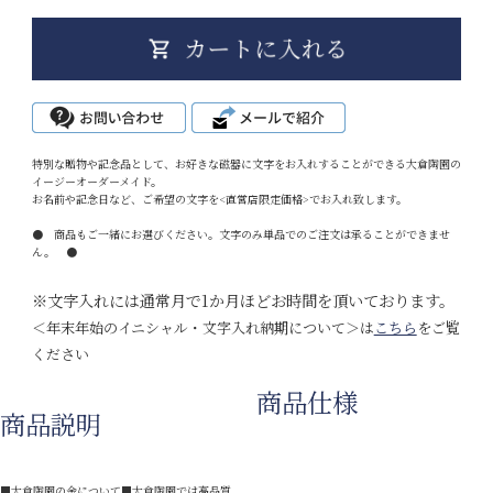
特別な贈物や記念品として、お好きな磁器に文字をお入れすることができる大倉陶園の
イージーオーダーメイド。
お名前や記念日など、ご希望の文字を<直営店限定価格>でお入れ致します。
● 商品もご一緒にお選びください。文字のみ単品でのご注文は承ることができませ
ん。 ●
※文字入れには通常月で1か月ほどお時間を頂いております。
＜年末年始のイニシャル・文字入れ納期について＞は
こちら
をご覧
ください
商品仕様
商品説明
■大倉陶園の金について■大倉陶園では高品質