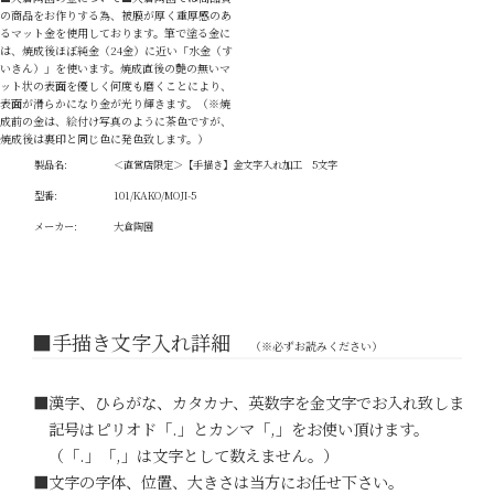
の商品をお作りする為、被膜が厚く重厚感のあ
るマット金を使用しております。筆で塗る金に
は、焼成後ほぼ純金（24金）に近い「水金（す
いきん）」を使います。焼成直後の艶の無いマ
ット状の表面を優しく何度も磨くことにより、
表面が滑らかになり金が光り輝きます。（※焼
成前の金は、絵付け写真のように茶色ですが、
焼成後は裏印と同じ色に発色致します。）
製品名:
＜直営店限定＞【手描き】金文字入れ加工 5文字
型番:
101/KAKO/MOJI-5
メーカー:
大倉陶園
■手描き文字入れ詳細
（※必ずお読みください）
■漢字、ひらがな、カタカナ、英数字を金文字でお入れ致します。
記号はピリオド「.」とカンマ「,」をお使い頂けます。
（「.」「,」は文字として数えません。）
■文字の字体、位置、大きさは当方にお任せ下さい。