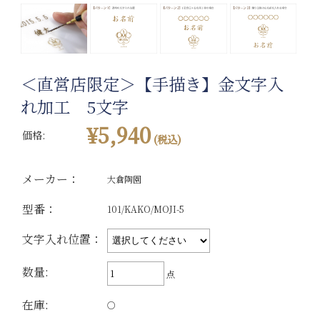
＜直営店限定＞【手描き】金文字入
れ加工 5文字
¥5,940
価格:
(税込)
メーカー：
大倉陶園
型番：
101/KAKO/MOJI-5
文字入れ位置：
数量:
点
在庫:
○