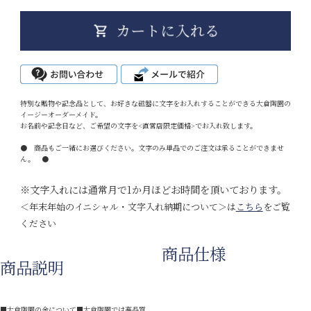
特別な贈物や記念品として、お好きな磁器に文字をお入れすることができる大倉陶園の
イージーオーダーメイド。
お名前や記念日など、ご希望の文字を<直営店限定価格>でお入れ致します。
● 商品もご一緒にお選びください。文字のみ単品でのご注文は承ることができませ
ん。 ●
※文字入れには通常月で1か月ほどお時間を頂いております。
＜年末年始のイニシャル・文字入れ納期について＞は
こちら
をご覧
ください
商品仕様
商品説明
■大倉陶園の金について■大倉陶園では高品質