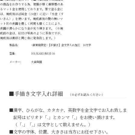
の商品をお作りする為、被膜が厚く重厚感のあ
るマット金を使用しております。筆で塗る金に
は、焼成後ほぼ純金（24金）に近い「水金（す
いきん）」を使います。焼成直後の艶の無いマ
ット状の表面を優しく何度も磨くことにより、
表面が滑らかになり金が光り輝きます。（※焼
成前の金は、絵付け写真のように茶色ですが、
焼成後は裏印と同じ色に発色致します。）
製品名:
<直営店限定>【手描き】金文字入れ加工 16文字
型番:
101/KAKO/MOJI-16
メーカー:
大倉陶園
■手描き文字入れ詳細
（※必ずお読みください）
■漢字、ひらがな、カタカナ、英数字を金文字でお入れ致します。
記号はピリオド「.」とカンマ「,」をお使い頂けます。
（「.」「,」は文字として数えません。）
■文字の字体、位置、大きさは当方にお任せ下さい。