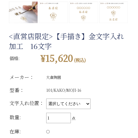
<直営店限定>【手描き】金文字入れ
加工 16文字
¥15,620
価格:
(税込)
メーカー：
大倉陶園
型番：
101/KAKO/MOJI-16
文字入れ位置：
数量:
点
在庫:
○