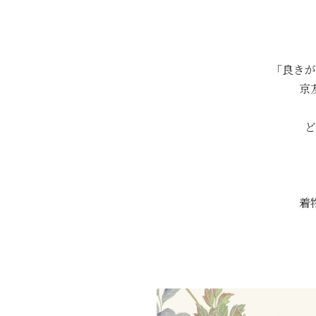
「良きが
京
ど
着