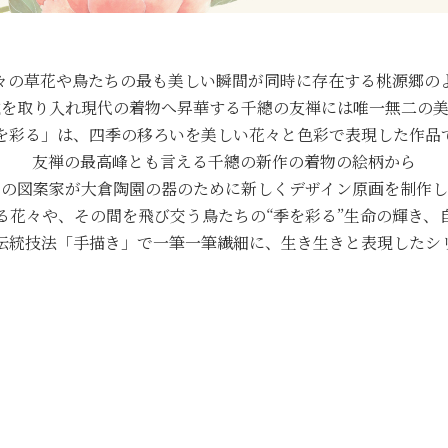
々の草花や鳥たちの最も美しい瞬間が同時に存在する桃源郷の
覚を取り入れ現代の着物へ昇華する千總の友禅には唯一無二の美
を彩る」は、四季の移ろいを美しい花々と色彩で表現した作品
友禅の最高峰とも言える千總の新作の着物の絵柄から
属の図案家が大倉陶園の器のために新しくデザイン原画を制作し
る花々や、その間を飛び交う鳥たちの“季を彩る”生命の輝き、
伝統技法「手描き」で一筆一筆繊細に、生き生きと表現したシ