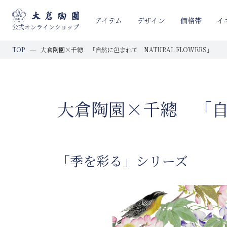
イ
アイテム
デザイン
価格帯
公式オンラインショップ
TOP
大倉陶園×千總 「自然に包まれて NATURAL FLOWERS」
大倉陶園×千總 「自然
「季を彩る」シリーズ