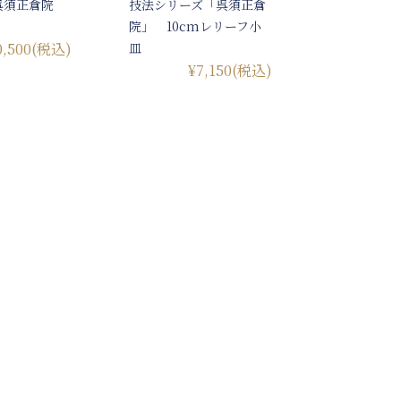
呉須正倉院
技法シリーズ「呉須正倉
院」 10cmレリーフ小
0,500
(税込)
皿
¥7,150
(税込)