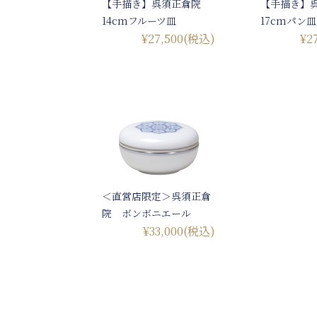
【手描き】呉須正倉院
【手描き】
14cmフルーツ皿
17cmパン皿
¥27,500
(税込)
¥2
＜直営店限定＞呉須正倉
院 ボンボニエール
¥33,000
(税込)