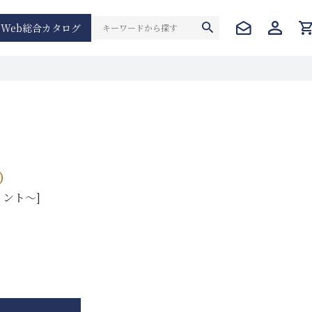
Web総合カタログ
)
イント～]