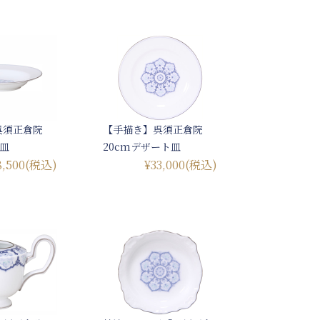
呉須正倉院
【手描き】呉須正倉院
プ皿
20cmデザート皿
8,500
(税込)
¥33,000
(税込)