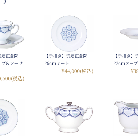
です
呉須正倉院
【手描き】呉須正倉院
【手描き】
ップ＆ソーサ
26cmミート皿
22cmスー
¥44,000
(税込)
¥3
0,500
(税込)