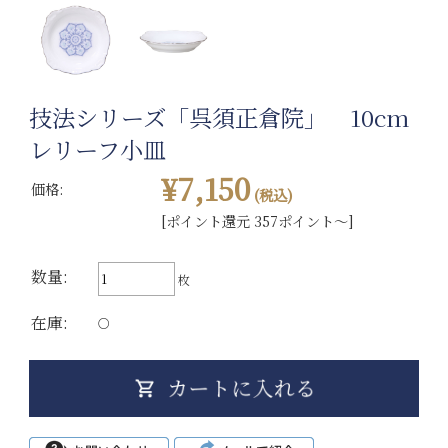
技法シリーズ「呉須正倉院」 10cm
レリーフ小皿
¥7,150
価格:
(税込)
[ポイント還元 357ポイント～]
数量:
枚
在庫:
○