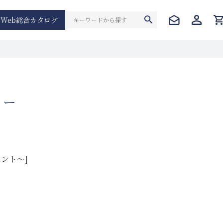
Web総合カタログ
モリー
イント～]