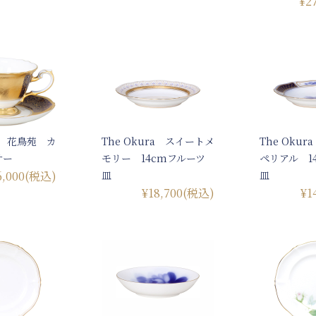
¥2
ra 花鳥苑 カ
The Okura スイートメ
The Oku
サー
モリー 14cmフルーツ
ペリアル 1
6,000
(税込)
皿
皿
¥18,700
(税込)
¥1