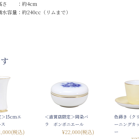
高さ ：約4cm
満水容量：約240cc（リムまで）
です
＞15cmエ
＜直営店限定＞岡染バ
色蒔き（ク
ース
ラ ボンボニエール
ーニングカ
1,000
(税込)
¥22,000
(税込)
ー