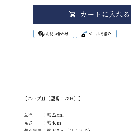
【スープ皿（型番：78H）】
直径 ：約22cm
高さ ：約4cm
満水容量：約240cc（リムまで）