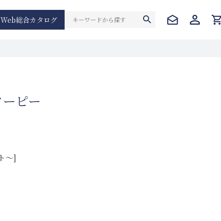
Web総合カタログ
ターピー
ト～]