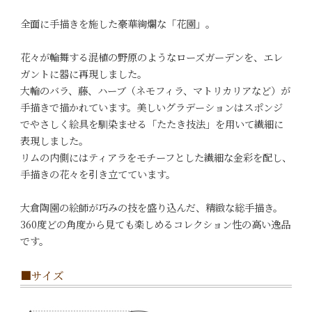
全面に手描きを施した豪華絢爛な「花園」。
花々が輪舞する混植の野原のようなローズガーデンを、エレ
ガントに器に再現しました。
大輪のバラ、藤、ハーブ（ネモフィラ、マトリカリアなど）が
手描きで描かれています。美しいグラデーションはスポンジ
でやさしく絵具を馴染ませる「たたき技法」を用いて繊細に
表現しました。
リムの内側にはティアラをモチーフとした繊細な金彩を配し、
手描きの花々を引き立てています。
大倉陶園の絵師が巧みの技を盛り込んだ、精緻な総手描き。
360度どの角度から見ても楽しめるコレクション性の高い逸品
です。
■サイズ