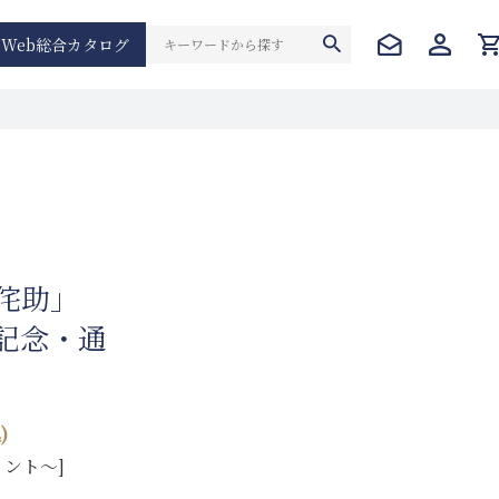
Web総合カタログ
黒侘助」
年記念・通
)
イント～]