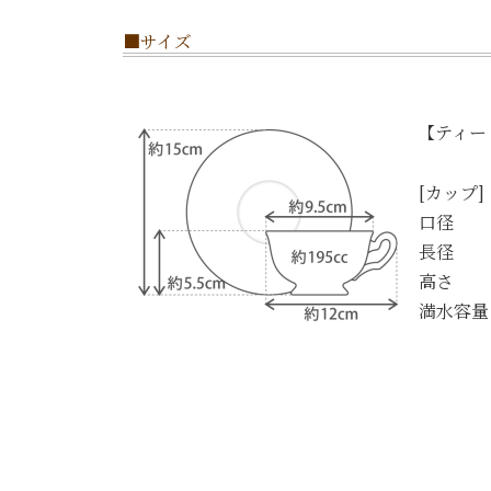
■サイズ
【ティー
[カップ]
口径 ：
長径 ：
高さ ：
満水容量：