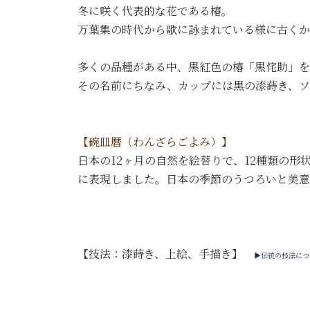
冬に咲く代表的な花である椿。
万葉集の時代から歌に詠まれている様に古く
多くの品種がある中、黒紅色の椿「黒侘助」を
その名前にちなみ、カップには黒の漆蒔き、ソ
【碗皿暦（わんざらごよみ）】
日本の12ヶ月の自然を絵替りで、12種類の
に表現しました。日本の季節のうつろいと美意
【技法：漆蒔き、上絵、手描き】
▶伝統の技法につ