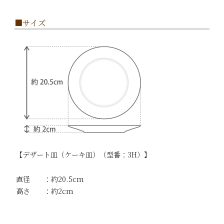
■サイズ
【デザート皿（ケーキ皿）（型番：3H）】
直径 ：約20.5cm
高さ ：約2cm