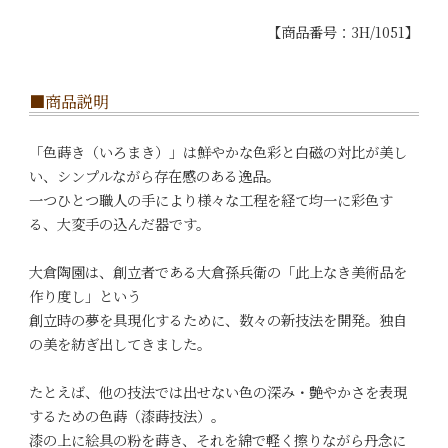
【商品番号：3H/1051】
■商品説明
「色蒔き（いろまき）」は鮮やかな色彩と白磁の対比が美し
い、シンプルながら存在感のある逸品。
一つひとつ職人の手により様々な工程を経て均一に彩色す
る、大変手の込んだ器です。
大倉陶園は、創立者である大倉孫兵衛の「此上なき美術品を
作り度し」という
創立時の夢を具現化するために、数々の新技法を開発。独自
の美を紡ぎ出してきました。
たとえば、他の技法では出せない色の深み・艶やかさを表現
するための色蒔（漆蒔技法）。
漆の上に絵具の粉を蒔き、それを綿で軽く擦りながら丹念に