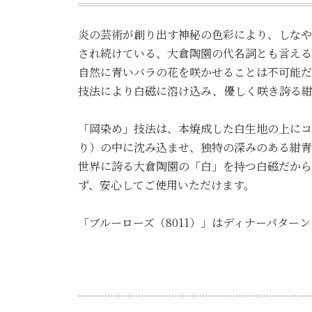
炎の芸術が創り出す神秘の色彩により、しなや
され続けている、大倉陶園の代名詞とも言える
自然に青いバラの花を咲かせることは不可能だ
技法により白磁に溶け込み、優しく咲き誇る紺
「岡染め」技法は、本焼成した白生地の上にコ
り）の中に沈み込ませ、独特の深みのある紺青
世界に誇る大倉陶園の「白」を持つ白磁だから
ず、安心してご使用いただけます。
「ブルーローズ（8011）」はディナーパタ