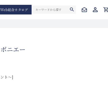
Web総合カタログ
ンボニエー
イント～]