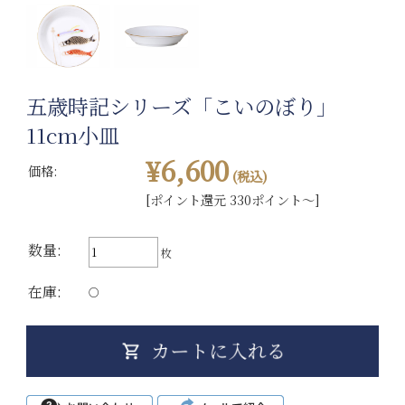
五歳時記シリーズ「こいのぼり」
11cm小皿
¥6,600
価格:
(税込)
[ポイント還元 330ポイント～]
数量:
枚
在庫:
○