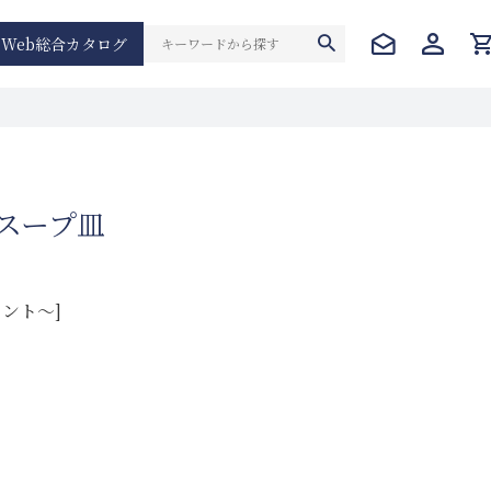
Web総合カタログ
mスープ皿
イント～]