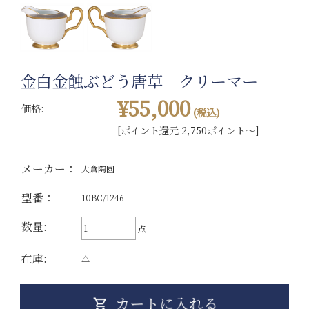
金白金蝕ぶどう唐草 クリーマー
¥55,000
価格:
(税込)
[ポイント還元 2,750ポイント～]
メーカー：
大倉陶園
型番：
10BC/1246
数量:
点
在庫:
△