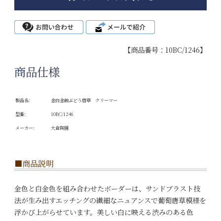
【商品番号：10BC/1246】
商品仕様
製品名:
金白金蝕ぶどう唐草 クリーマー
型番:
10BC/1246
メーカー:
大倉陶園
■商品説明
金色と白金色を組み合わせたボーダーは、サンドブラスト技
法が生み出すエッチングの繊細なニュアンスで葡萄唐草模様を
浮かび上がらせています。美しい白に映える渋みのある色