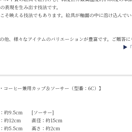
の表現を生み出す技法です。
こそ映える技法でもあります。絵具が釉面の中に溶け込んでい
ーンの他、様々なアイテムのバリエーションが豊富です。ご贈答に
▶「
・コーヒー兼用カップ＆ソーサー（型番：6C）】
約9.5cm
[ソーサー]
約12cm
直径：約15cm
約5.5cm
高さ：約2cm