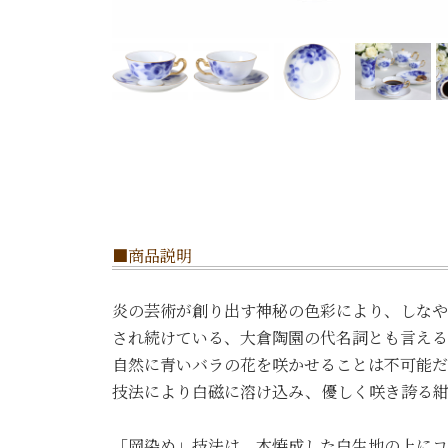
■商品説明
炎の芸術が創り出す神秘の色彩により、しなや
され続けている、大倉陶園の代名詞とも言える
自然に青いバラの花を咲かせることは不可能だ
技法により白磁に溶け込み、優しく咲き誇る紺
「岡染め」技法は、本焼成した白生地の上にコ