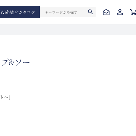
Web総合カタログ
ップ&ソー
ト～]