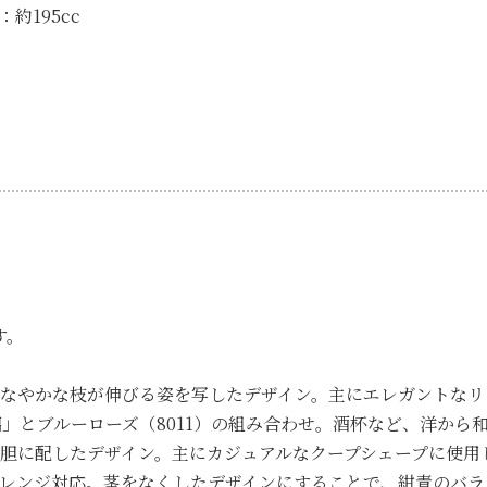
約195cc
す。
にしなやかな枝が伸びる姿を写したデザイン。主にエレガントな
瑠璃」とブルーローズ（8011）の組み合わせ。酒杯など、洋か
を大胆に配したデザイン。主にカジュアルなクープシェープに使用
電子レンジ対応。茎をなくしたデザインにすることで、紺青のバ