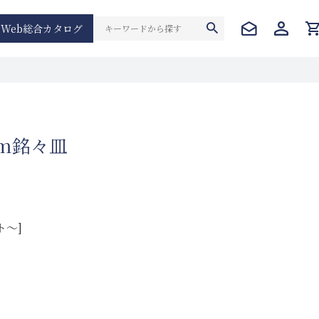
Web総合カタログ
cm銘々皿
ト～]