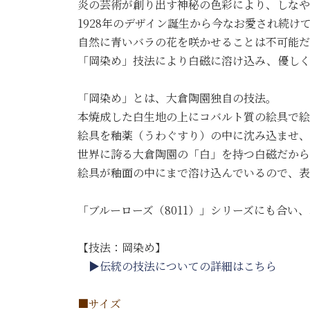
炎の芸術が創り出す神秘の色彩により、しなや
1928年のデザイン誕生から今なお愛され続け
自然に青いバラの花を咲かせることは不可能だ
「岡染め」技法により白磁に溶け込み、優しく
「岡染め」とは、大倉陶園独自の技法。
本焼成した白生地の上にコバルト質の絵具で絵
絵具を釉薬（うわぐすり）の中に沈み込ませ、
世界に誇る大倉陶園の「白」を持つ白磁だから
絵具が釉面の中にまで溶け込んでいるので、表
「ブルーローズ（8011）」シリーズにも合い
【技法：岡染め】
▶伝統の技法についての詳細はこちら
■サイズ