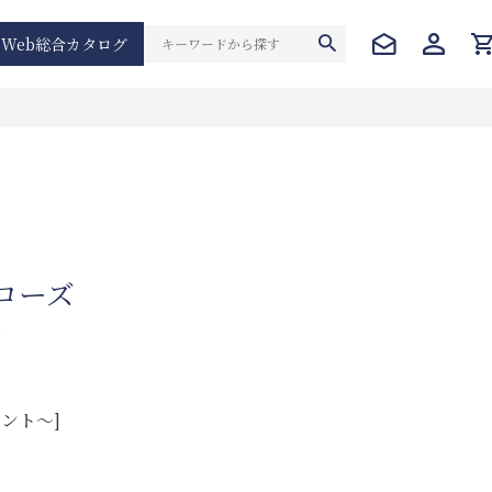
Web総合カタログ
ーローズ
ー
イント～]