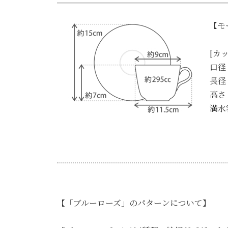
【モ
[カッ
口径
長径
高さ
満水
【「ブルーローズ」のパターンについて】