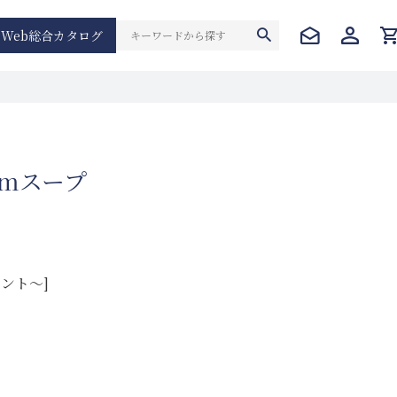
Web総合カタログ
cmスープ
イント～]